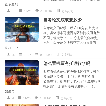
竞争激烈...
nz
01-25
0
869
文章列表
自考论文成绩要多少
自考论文的成绩一般 在60分以上 为合
格。具体标准可能因地区和院校而有所
不同，但大致上，60分是最低合格线。
此外，自考论文成绩还可以分为优秀、
良好、中...
zk
01-25
0
358
文章列表
怎么看机票有托运行李吗
要查看机票是否有免费托运行李，可以
遵循以下步骤： 1. 预订机票时查看 ：
如果在预订机票时，显示了“无免费行李
托运额”，则说明没有免费托运行李。
如果显...
zl
01-25
0
101
文章列表