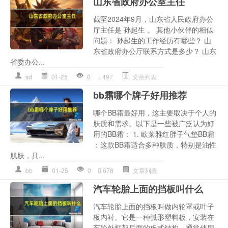
山东省政府办公室主任
截至2024年9月，山东省人民政府办公
厅主任是 孙起生 。 其他小伙伴的相似
问题： 孙起生的工作经历有哪些？ 山
东省政府办公厅联系方式是多少？ 山东
省委办公...
sd
01-25
0
497
文章列表
bb霜哪个牌子好用推荐
哪个BB霜最好用，这主要取决于个人的
肤质和需求。以下是一些被广泛认为好
用的BB霜： 1. 欧莱雅红胖子气垫BB霜
：这款BB霜适合多种肤质，特别是油性
肌肤，具...
bb
01-25
0
678
文章列表
汽车轮胎上面的挡板叫什么
汽车轮胎上面的挡板叫做内轮罩或叶子
板内衬。它是一种弧形塑料板，安装在
车轮外框架后面的板式结构，通常使用