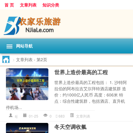
首 页
文章列表
知识分类
网站导航
>
文章列表
- 第2页
世界上造价最高的工程
世界上造价最高的工程包括： 1. 沙特阿
拉伯的阿布拉吉艾尔拜特酒店建筑群 造
价：约1000亿人民币 高度：606米 特
点：综合性建筑群，包括酒店、直升机
停机场...
sj
01-25
0
683
文章列表
冬天空调收氟