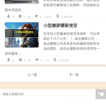
的材质为橡胶或工程塑料。挡泥板的主
要作用是防...
rc
01-25
0
870
文章列表
小型搬家哪家便宜
在寻找小型搬家的便宜选项时，可以考
虑以下几个公司： 1. 速达搬家公司 ：
速达搬家公司具有多年的搬家经验和专
业的团队，提供从搬家咨询到清理等一
系列服务...
xx
01-25
0
6
文章列表
上一页
下一页
☚