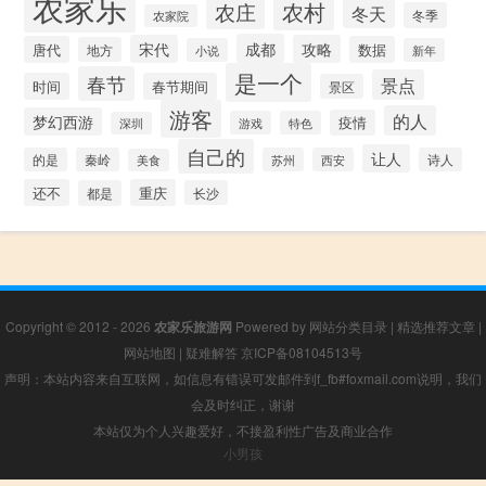
农家乐
农村
农庄
冬天
冬季
农家院
成都
宋代
攻略
唐代
数据
地方
小说
新年
是一个
春节
景点
时间
春节期间
景区
游客
的人
梦幻西游
疫情
游戏
特色
深圳
自己的
让人
的是
秦岭
苏州
西安
诗人
美食
还不
重庆
都是
长沙
Copyright © 2012 - 2026
农家乐旅游网
Powered by
网站分类目录
|
精选推荐文章
|
网站地图
|
疑难解答
京ICP备08104513号
声明：本站内容来自互联网，如信息有错误可发邮件到f_fb#foxmail.com说明，我们
会及时纠正，谢谢
本站仅为个人兴趣爱好，不接盈利性广告及商业合作
小男孩