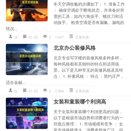
冬天空调收氟的步骤如下： 1. 准备工作
： 确保空调处于断电状态，并准备好所
需的工具，如内六角扳手、螺丝刀和活
动扳手。 检查空调是否有漏氟、漏电的
情况...
dt
01-25
0
437
文章列表
北京办公装修风格
北京专业写字楼的装修风格多种多样，
每种风格都有其独特的特点和适用场
景。以下是几种常见的装修风格及其特
点： 1. 朴素风格 ： 特点 ：简约庄严，
适合金融...
bj
01-25
0
944
文章列表
女装和童装哪个利润高
关于女装和童装哪个利润更高的问题，
以下是根据市场趋势和消费者行为的一
些观点整理： 1. 市场规模和竞争 ： 女
装市场规模庞大，消费者群体广泛，但