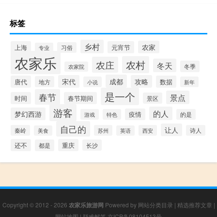
标签
乡村
农家
上海
元宵节
习俗
专业
农家乐
农村
农庄
冬天
冬季
农家院
成都
宋代
攻略
唐代
数据
地方
小说
新年
是一个
春节
景点
时间
春节期间
景区
游客
的人
梦幻西游
疫情
游戏
特色
的是
自己的
让人
秦岭
苏州
西安
诗人
美食
英语
还不
重庆
都是
长沙
Copyright © 2012 - 2026
农家乐旅游网
Powered by
网站分类目录
|
精选推荐文章
|
网站地图
|
疑难解答
京ICP备08104513号