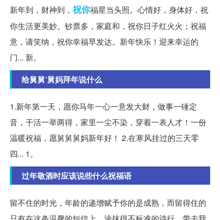
祝你
新年到，财神到，
福星当头照。心情好，身体好，祝
你生活更美妙。钞票多，家庭和，祝你日子红火火；祝福
意，请笑纳，祝你幸福早发达。新年快乐！迎来幸运的
门... 新。
给舅舅‘舅妈拜年说什么
1.新年第一天，愿你马年一心一意发大财，做事一锤定
音，干活一举两得，家里一尘不染，穿着一表人才！一份
温暖祝福，愿舅舅舅妈新年好！ 2.在寒风挂过的三天零
四... 1。
过年敬酒时应该说些什么祝福语
留不住的时光，年龄的递增赋予你的是成熟，而留得住的
只有在这条温馨的短信上，涂抹得不标准的诗行，带去我