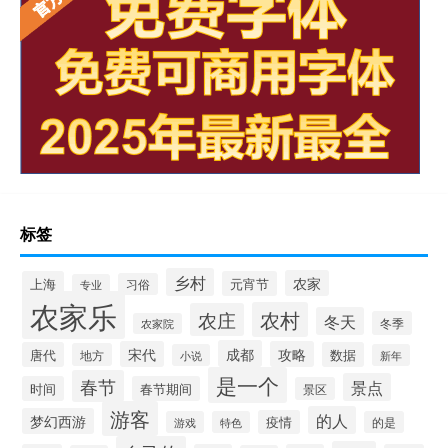
标签
乡村
农家
上海
元宵节
习俗
专业
农家乐
农村
农庄
冬天
冬季
农家院
成都
宋代
攻略
唐代
数据
地方
小说
新年
是一个
春节
景点
时间
春节期间
景区
游客
的人
梦幻西游
疫情
游戏
特色
的是