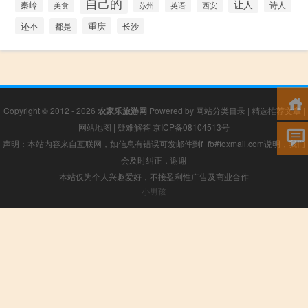
自己的
让人
秦岭
苏州
西安
诗人
美食
英语
还不
重庆
都是
长沙
Copyright © 2012 - 2026
农家乐旅游网
Powered by
网站分类目录
|
精选推荐文章
|
网站地图
|
疑难解答
京ICP备08104513号
声明：本站内容来自互联网，如信息有错误可发邮件到f_fb#foxmail.com说明，我们
会及时纠正，谢谢
本站仅为个人兴趣爱好，不接盈利性广告及商业合作
小男孩