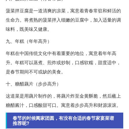
菠菜拌豆腐是一道清爽的凉菜，寓意着青春常驻和鲜活的
生命力。将煮熟的菠菜拌入细嫩的豆腐中，加入适量的调
味料，既美味又健康。
九、年糕（年年高升）
年糕在中国传统文化中有着重要的地位，寓意着年年高
升。年糕可以蒸煮、煎炸或炒制，口感软糯，甜度适中，
是春节期间不可或缺的美食。
十、糖醋藕片（步步高升）
这道菜是用藕片制作的，将藕片炸至金黄酥脆，然后蘸上
糖醋酱汁，口感酸甜可口。寓意着步步高升和财源滚滚。
春节的时候阖家团圆，有没有合适的春节家宴菜谱
推荐呢?