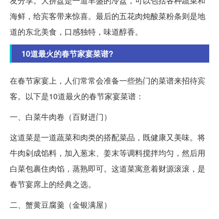
友分享。大拼盘是一道丰盛的冷盘，可以包括各种蔬菜和
海鲜，给宾客带来惊喜。最后的五花肉炖酸菜粉条则是地
道的东北美食，口感独特，味道醇香。
10道最火的春节家宴菜谱?
在春节家宴上，人们常常会准备一些热门的菜谱来招待宾
客。以下是10道最火的春节家宴菜谱：
一、白菜牛肉卷（百财进门）
这道菜是一道蔬菜和肉类的搭配菜品，既健康又美味。将
牛肉剁成馅料，加入葱末、姜末等调料搅拌均匀，然后用
白菜包裹住肉馅，蒸熟即可。这道菜寓意着财源滚滚，是
春节宴席上的经典之选。
二、蟹黄豆腐羹（金银满屋）