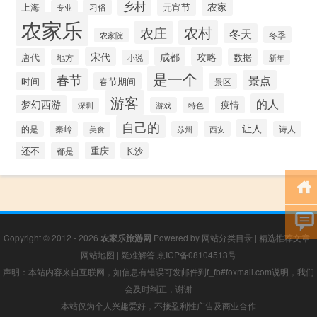
乡村
农家
上海
元宵节
习俗
专业
农家乐
农村
农庄
冬天
冬季
农家院
成都
宋代
攻略
唐代
数据
地方
小说
新年
是一个
春节
景点
时间
春节期间
景区
游客
的人
梦幻西游
疫情
游戏
特色
深圳
自己的
让人
的是
秦岭
苏州
西安
诗人
美食
还不
重庆
都是
长沙
Copyright © 2012 - 2026
农家乐旅游网
Powered by
网站分类目录
|
精选推荐文章
|
网站地图
|
疑难解答
京ICP备08104513号
声明：本站内容来自互联网，如信息有错误可发邮件到f_fb#foxmail.com说明，我们
会及时纠正，谢谢
本站仅为个人兴趣爱好，不接盈利性广告及商业合作