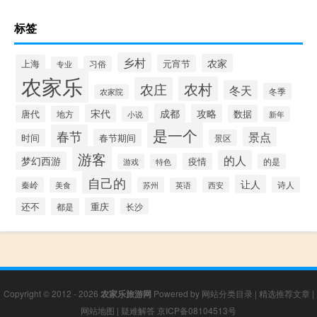
标签
乡村
农家
上海
元宵节
习俗
专业
农家乐
农村
农庄
冬天
冬季
农家院
成都
宋代
攻略
唐代
数据
地方
小说
新年
是一个
春节
景点
时间
春节期间
景区
游客
的人
梦幻西游
疫情
游戏
特色
的是
自己的
让人
秦岭
苏州
西安
诗人
美食
英语
还不
重庆
都是
长沙
Copyright © 2012 - 2026
农家乐旅游网
Powered by
网站分类目录
|
精选推荐文章
|
网站地图
|
疑难解答
京ICP备08104513号