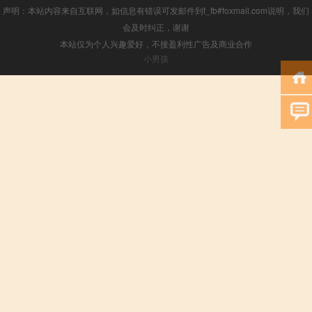
声明：本站内容来自互联网，如信息有错误可发邮件到f_fb#foxmail.com说明，我们
会及时纠正，谢谢
本站仅为个人兴趣爱好，不接盈利性广告及商业合作
小男孩