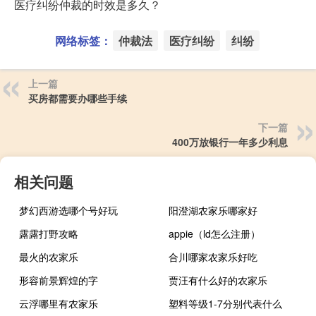
医疗纠纷仲裁的时效是多久？
网络标签：
仲裁法
医疗纠纷
纠纷
上一篇
买房都需要办哪些手续
下一篇
400万放银行一年多少利息
相关问题
梦幻西游选哪个号好玩
阳澄湖农家乐哪家好
露露打野攻略
appie（ld怎么注册）
最火的农家乐
合川哪家农家乐好吃
形容前景辉煌的字
贾汪有什么好的农家乐
云浮哪里有农家乐
塑料等级1-7分别代表什么