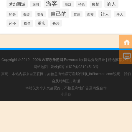
游客
的人
梦幻西游
疫情
游戏
特色
深圳
自己的
让人
的是
秦岭
苏州
西安
诗人
美食
还不
重庆
都是
长沙
Copyright © 2012 - 2026
农家乐旅游网
Powered by
网站分类目录
|
精选推荐文章
|
网站地图
|
疑难解答
京ICP备08104513号
声明：本站内容来自互联网，如信息有错误可发邮件到f_fb#foxmail.com说明，我们
会及时纠正，谢谢
本站仅为个人兴趣爱好，不接盈利性广告及商业合作
小男孩