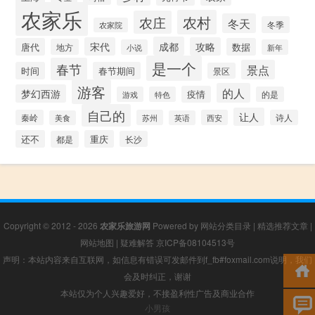
农家乐
农村
农庄
冬天
冬季
农家院
成都
宋代
攻略
唐代
数据
地方
小说
新年
是一个
春节
景点
时间
春节期间
景区
游客
的人
梦幻西游
疫情
游戏
特色
的是
自己的
让人
秦岭
苏州
西安
诗人
美食
英语
还不
重庆
都是
长沙
Copyright © 2012 - 2026
农家乐旅游网
Powered by
网站分类目录
|
精选推荐文章
|
网站地图
|
疑难解答
京ICP备08104513号
声明：本站内容来自互联网，如信息有错误可发邮件到f_fb#foxmail.com说明，我们
会及时纠正，谢谢
本站仅为个人兴趣爱好，不接盈利性广告及商业合作
小男孩