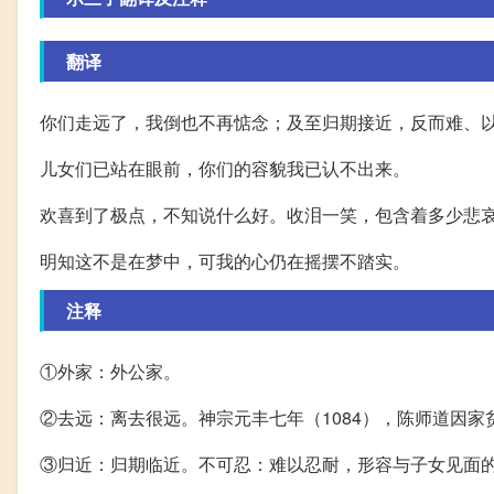
翻译
你们走远了，我倒也不再惦念；及至归期接近，反而难、
儿女们已站在眼前，你们的容貌我已认不出来。
欢喜到了极点，不知说什么好。收泪一笑，包含着多少悲
明知这不是在梦中，可我的心仍在摇摆不踏实。
注释
①外家：外公家。
②去远：离去很远。神宗元丰七年（1084），陈师道因
③归近：归期临近。不可忍：难以忍耐，形容与子女见面