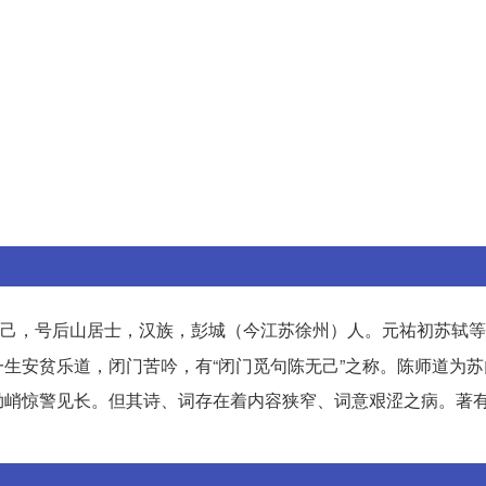
己，号后山居士，汉族，彭城（今江苏徐州）人。元祐初苏轼等
生安贫乐道，闭门苦吟，有“闭门觅句陈无己”之称。陈师道为苏
拗峭惊警见长。但其诗、词存在着内容狭窄、词意艰涩之病。著