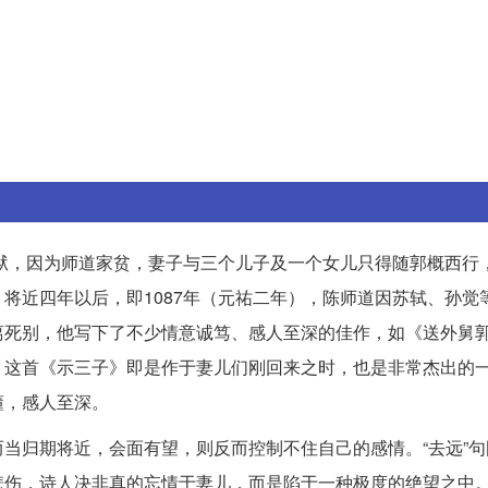
刑狱，因为师道家贫，妻子与三个儿子及一个女儿只得随郭概西行
将近四年以后，即1087年（元祐二年），陈师道因苏轼、孙觉
离死别，他写下了不少情意诚笃、感人至深的佳作，如《送外舅
，这首《示三子》即是作于妻儿们刚回来之时，也是非常杰出的
懂，感人至深。
当归期将近，会面有望，则反而控制不住自己的感情。“去远”句
伤，诗人决非真的忘情于妻儿，而是陷于一种极度的绝望之中。“