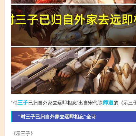
三子
师道
“时
已归自外家去远即相忘”出自宋代陈
的《示三
“时三子已归自外家去远即相忘”全诗
《示三子》