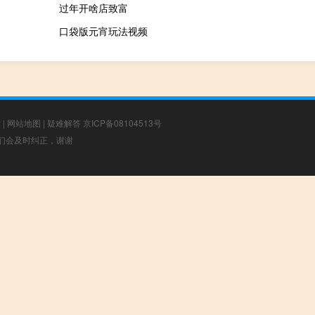
过年开啥店致富
口袋版元宵玩法视频
章
|
网站地图
|
疑难解答
京ICP备08104513号
，我们会及时纠正，谢谢