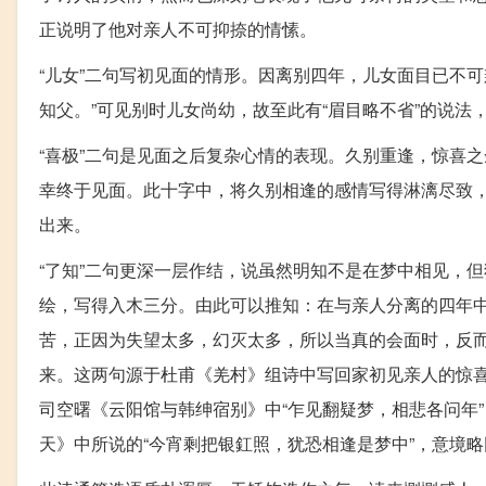
正说明了他对亲人不可抑捺的情愫。
“儿女”二句写初见面的情形。因离别四年，儿女面目已不
知父。”可见别时儿女尚幼，故至此有“眉目略不省”的说
“喜极”二句是见面之后复杂心情的表现。久别重逢，惊喜
幸终于见面。此十字中，将久别相逢的感情写得淋漓尽致
出来。
“了知”二句更深一层作结，说虽然明知不是在梦中相见，
绘，写得入木三分。由此可以推知：在与亲人分离的四年
苦，正因为失望太多，幻灭太多，所以当真的会面时，反
来。这两句源于杜甫《羌村》组诗中写回家初见亲人的惊喜
司空曙《云阳馆与韩绅宿别》中“乍见翻疑梦，相悲各问年
天》中所说的“今宵剩把银釭照，犹恐相逢是梦中”，意境