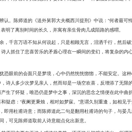
可辨认。陈师道的《送外舅郭大夫概西川提刑》中说：“何者最可
法，表明了离别时间的长久，并寓有亲生骨肉几成陌路的感喟。
之余，千言万语不知从何说起，只是相顾无言，泪洒千行，然后破
，诗人抓住了悲喜苦乐的矛盾心理在一瞬间的变幻，将复杂的内
但犹恐眼前的会面只是梦境，心中仍然恍恍惚惚，不能安定。这种
中，诗人多少次梦见亲人，然而却是一场空欢喜，反增添了无限
而产生了怀疑，唯恐仍是梦中之事，深沉的思念之情便在此中曲
和疑虑：“夜阑更秉烛，相对如梦寐。”意谓久别重逢，如相见于
”，即用杜甫诗意；而陈师道此二句是翻用杜甫诗的句子，与晏几
略同，可见陈师道取前人诗意能点化出新意。