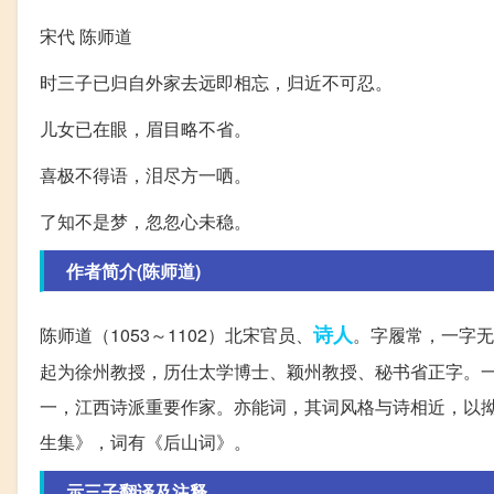
宋代 陈师道
时三子已归自外家去远即相忘，归近不可忍。
儿女已在眼，眉目略不省。
喜极不得语，泪尽方一哂。
了知不是梦，忽忽心未稳。
作者简介(陈师道)
诗人
陈师道（1053～1102）北宋官员、
。字履常，一字无
起为徐州教授，历仕太学博士、颖州教授、秘书省正字。一
一，江西诗派重要作家。亦能词，其词风格与诗相近，以
生集》，词有《后山词》。
示三子翻译及注释