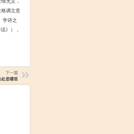
至情无文，
在格调立意
。学诗之
诗话》），
下一篇
出处是哪里