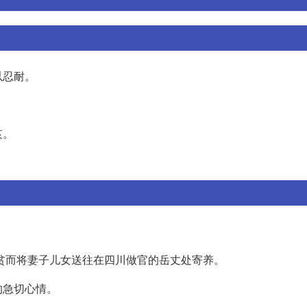
以忍耐。
哀。
家贫而将妻子儿女送往在四川做官的岳丈处寄养。
的急切心情。