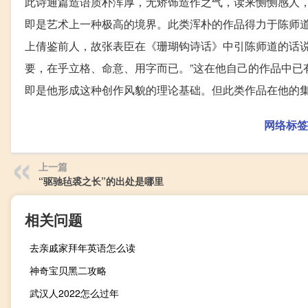
此诗通篇造语质朴浑厚，无矫饰造作之气，读来恻恻感人
即是艺术上一种极高的境界。此类浑朴的作品得力于陈师
上倩鉴前人，故张表臣在《珊瑚钩诗话》中引陈师道的话说
要，在乎立格、命意、用字而已。”这在他自己的作品中已
即是他形成这种创作风貌的理论基础。但此类作品在他的
网络标签
上一篇
“驱驰毡裘之长”的出处是哪里
相关问题
去亲戚家拜年英语怎么读
神奇宝贝黑二攻略
武汉人2022怎么过年