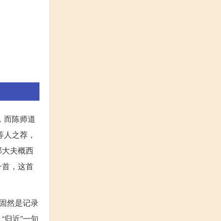
，而陈师道
等人之荐，
郭大夫概西
一首，这首
固然是记录
归近”一句