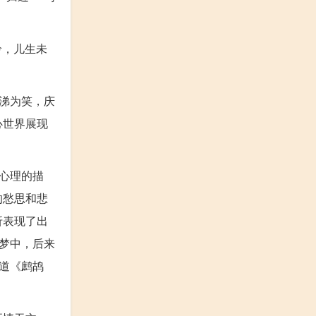
怜，儿生未
涕为笑，庆
心世界展现
心理的描
的愁思和悲
折表现了出
梦中，后来
道《鹧鸪