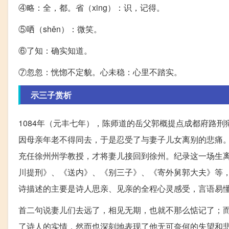
④略：全，都。省（xing）：识，记得。
⑤哂（shěn）：微笑。
⑥了知：确实知道。
⑦忽忽：恍惚不定貌。心未稳：心里不踏实。
示三子赏析
1084年（元丰七年），陈师道的岳父郭概提点成都府路
因母亲年老不得同去，于是忍受了与妻子儿女离别的悲痛。
充任徐州州学教授，才将妻儿接回到徐州。纪录这一场生
川提刑》、《送内》、《别三子》、《寄外舅郭大夫》等
诗描述的主要是诗人思亲、见亲的全程心灵感受，言语易
首二句说妻儿们去远了，相见无期，也就不那么惦记了；而
了诗人的实情，然而也深刻地表现了他无可奈何的失望和悲