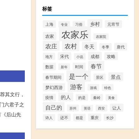
标签
乡村
上海
元宵节
习俗
专业
农家乐
农家
农家院
农村
农庄
冬天
唐代
冬季
成都
宋代
攻略
地方
小说
春节
数据
时间
新年
是一个
景点
春节期间
景区
游客
梦幻西游
游戏
特色
荐其文行，
的人
疫情
的是
秦岭
美食
门六君子之
自己的
让人
苏州
西安
英语
有《后山先
还不
重庆
都是
长沙
诗人