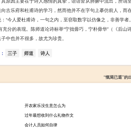
，其原因主要在于诗人感情的真挚，语语皆从肺腑中流出，所谓
道向古乐府和杜甫诗的学习，然而他并不在字句上摹仿前人，而
：“今人爱杜甫诗，一句之内，至窃取数字以仿像之，非善学者
有充分的表现。陈师道论诗标举“宁拙毋巧，宁朴毋华”（《后山
集子中也并不很多，故尤为珍贵。
：
三子
师道
诗人
“慨焉已遐”的
开农家乐没生意怎么为
过年最想收到什么礼物作文
会计人员如何自律