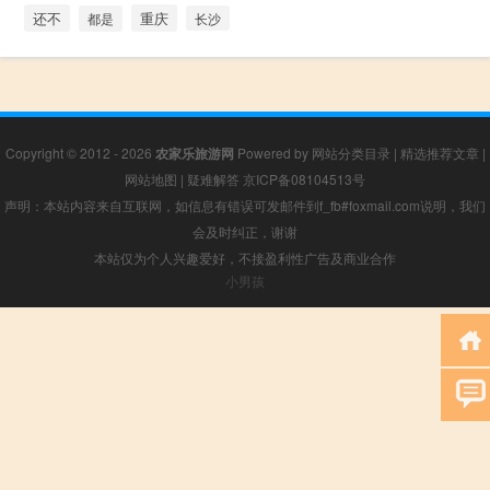
还不
重庆
都是
长沙
Copyright © 2012 - 2026
农家乐旅游网
Powered by
网站分类目录
|
精选推荐文章
|
网站地图
|
疑难解答
京ICP备08104513号
声明：本站内容来自互联网，如信息有错误可发邮件到f_fb#foxmail.com说明，我们
会及时纠正，谢谢
本站仅为个人兴趣爱好，不接盈利性广告及商业合作
小男孩