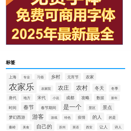
标签
乡村
农家
上海
元宵节
习俗
专业
农家乐
农村
农庄
冬天
冬季
农家院
成都
宋代
攻略
唐代
数据
地方
小说
新年
是一个
春节
景点
时间
春节期间
景区
游客
的人
梦幻西游
疫情
游戏
特色
的是
自己的
让人
秦岭
苏州
西安
诗人
美食
英语