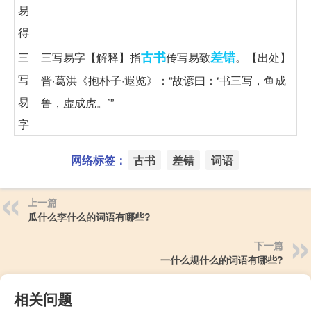
易
得
古书
差错
三
三写易字【解释】指
传写易致
。【出处】
写
晋·葛洪《抱朴子·遐览》：“故谚曰：‘书三写，鱼成
易
鲁，虚成虎。’”
字
网络标签：
古书
差错
词语
上一篇
瓜什么李什么的词语有哪些?
下一篇
一什么规什么的词语有哪些?
相关问题