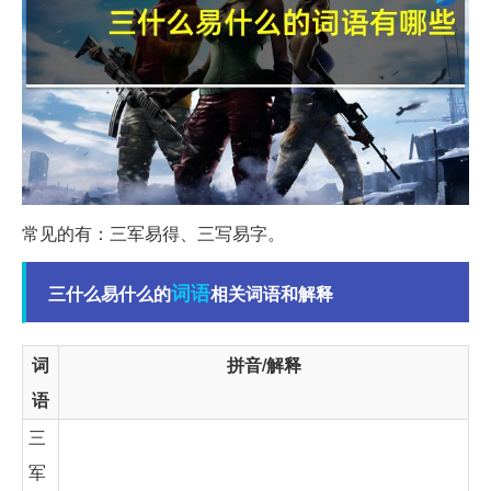
常见的有：三军易得、三写易字。
词语
三什么易什么的
相关词语和解释
词
拼音/解释
语
三
军