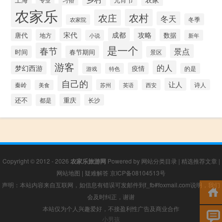
专业
农家乐
农村
农庄
冬天
冬季
农家院
成都
宋代
攻略
唐代
数据
地方
小说
新年
是一个
春节
景点
时间
春节期间
景区
游客
的人
梦幻西游
疫情
游戏
特色
的是
自己的
让人
秦岭
苏州
西安
诗人
美食
英语
还不
重庆
都是
长沙
Copyright © 2012 - 2026
农家乐旅游网
Powered by
网站分类目录
|
精选推荐文章
|
网站地图
|
疑难解答
京ICP备08104513号
声明：本站内容来自互联网，如信息有错误可发邮件到f_fb#foxmail.com说明，我们
会及时纠正，谢谢
本站仅为个人兴趣爱好，不接盈利性广告及商业合作
小男孩