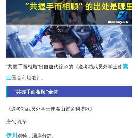
嵩
“共握手而相顾”出自唐代徐坚的《送考功武员外学士使
山
置舍利塔歌》。
“共握手而相顾”全诗
《送考功武员外学士使嵩山置舍利塔歌》
唐代 徐坚
伊川
别骑，灞岸分筵。