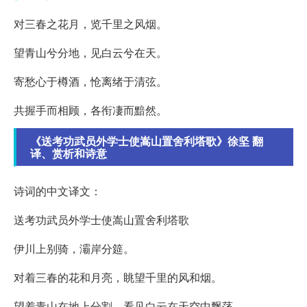
对三春之花月，览千里之风烟。
望青山兮分地，见白云兮在天。
寄愁心于樽酒，怆离绪于清弦。
共握手而相顾，各衔凄而黯然。
《送考功武员外学士使嵩山置舍利塔歌》徐坚 翻
译、赏析和诗意
诗词的中文译文：
送考功武员外学士使嵩山置舍利塔歌
伊川上别骑，灞岸分筵。
对着三春的花和月亮，眺望千里的风和烟。
望着青山在地上分割，看见白云在天空中飘荡。