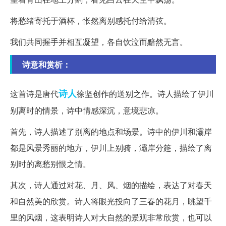
将愁绪寄托于酒杯，怅然离别感托付给清弦。
我们共同握手并相互凝望，各自饮泣而黯然无言。
诗意和赏析：
诗人
这首诗是唐代
徐坚创作的送别之作。诗人描绘了伊川
别离时的情景，诗中情感深沉，意境悲凉。
首先，诗人描述了别离的地点和场景。诗中的伊川和灞岸
都是风景秀丽的地方，伊川上别骑，灞岸分筵，描绘了离
别时的离愁别恨之情。
其次，诗人通过对花、月、风、烟的描绘，表达了对春天
和自然美的欣赏。诗人将眼光投向了三春的花月，眺望千
里的风烟，这表明诗人对大自然的景观非常欣赏，也可以