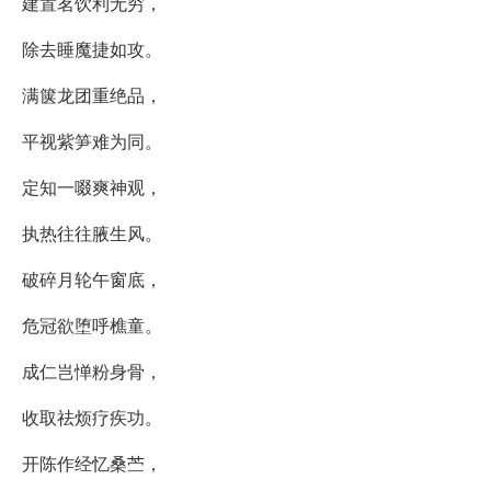
建置茗饮利无穷，
除去睡魔捷如攻。
满箧龙团重绝品，
平视紫笋难为同。
定知一啜爽神观，
执热往往腋生风。
破碎月轮午窗底，
危冠欲堕呼樵童。
成仁岂惮粉身骨，
收取祛烦疗疾功。
开陈作经忆桑苎，