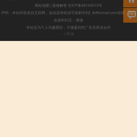
网站地图
|
疑难解答
京ICP备08104513号
声明：本站内容来自互联网，如信息有错误可发邮件到f_fb#foxmail.com说明，我们
会及时纠正，谢谢
本站仅为个人兴趣爱好，不接盈利性广告及商业合作
小男孩