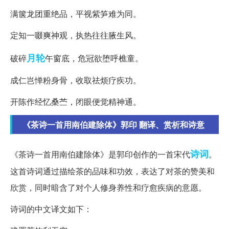
满箧龙团重绝品，平视紫笋难为同。
定知一啜爽神观，执热往往腋生风。
月轮
破碎
午窗底，危冠欲堕呼樵童。
成仁岂惮粉身骨，收取祛烦疗疾功。
开陈作经忆桑苎，闭眼便觉精神通。
《茶诗一首用南伯建除体》郭印 翻译、赏析和诗意
诗词
《茶诗一首用南伯建除体》是郭印创作的一首宋代
。
这首诗词通过描绘茶的品味和功效，表达了对茶的赞美和
欣赏，同时暗含了对个人修身养性和疗愈疾病的意愿。
诗词的中文译文如下：