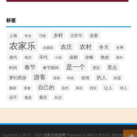
标签
乡村
农家
上海
元宵节
习俗
专业
农家乐
农村
农庄
冬天
冬季
农家院
成都
宋代
攻略
唐代
数据
地方
小说
新年
是一个
春节
景点
时间
春节期间
景区
游客
的人
梦幻西游
疫情
游戏
特色
的是
自己的
让人
秦岭
苏州
西安
诗人
美食
英语
还不
重庆
都是
长沙
Copyright © 2012 - 2026
农家乐旅游网
Powered by
网站分类目录
|
精选推荐文章
|