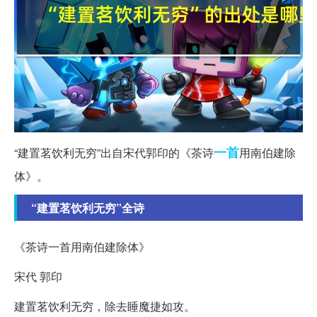
一首
“建置茗饮利无穷”出自宋代郭印的《茶诗
用南伯建除
体》。
“建置茗饮利无穷”全诗
《茶诗一首用南伯建除体》
宋代 郭印
建置茗饮利无穷，除去睡魔捷如攻。