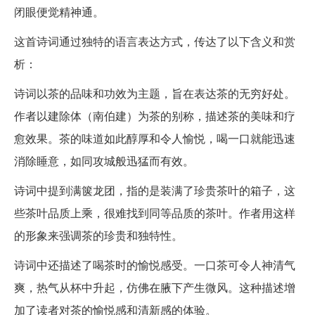
闭眼便觉精神通。
这首诗词通过独特的语言表达方式，传达了以下含义和赏
析：
诗词以茶的品味和功效为主题，旨在表达茶的无穷好处。
作者以建除体（南伯建）为茶的别称，描述茶的美味和疗
愈效果。茶的味道如此醇厚和令人愉悦，喝一口就能迅速
消除睡意，如同攻城般迅猛而有效。
诗词中提到满箧龙团，指的是装满了珍贵茶叶的箱子，这
些茶叶品质上乘，很难找到同等品质的茶叶。作者用这样
的形象来强调茶的珍贵和独特性。
诗词中还描述了喝茶时的愉悦感受。一口茶可令人神清气
爽，热气从杯中升起，仿佛在腋下产生微风。这种描述增
加了读者对茶的愉悦感和清新感的体验。