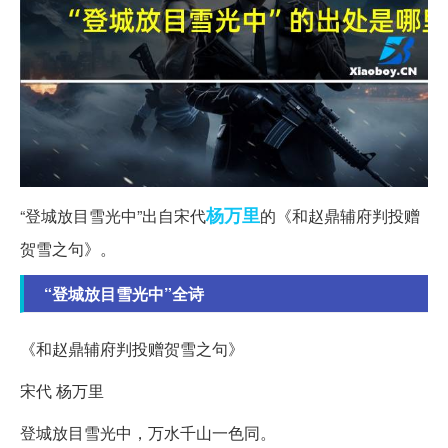
杨万里
“登城放目雪光中”出自宋代
的《和赵鼎辅府判投赠
贺雪之句》。
“登城放目雪光中”全诗
《和赵鼎辅府判投赠贺雪之句》
宋代 杨万里
登城放目雪光中，万水千山一色同。