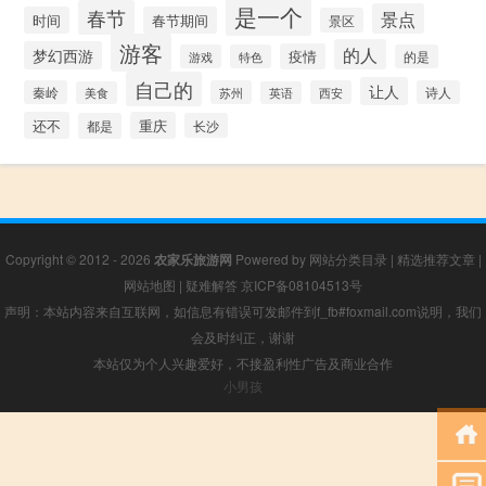
是一个
春节
景点
时间
春节期间
景区
游客
的人
梦幻西游
疫情
游戏
特色
的是
自己的
让人
秦岭
苏州
西安
诗人
美食
英语
还不
重庆
都是
长沙
Copyright © 2012 - 2026
农家乐旅游网
Powered by
网站分类目录
|
精选推荐文章
|
网站地图
|
疑难解答
京ICP备08104513号
声明：本站内容来自互联网，如信息有错误可发邮件到f_fb#foxmail.com说明，我们
会及时纠正，谢谢
本站仅为个人兴趣爱好，不接盈利性广告及商业合作
小男孩