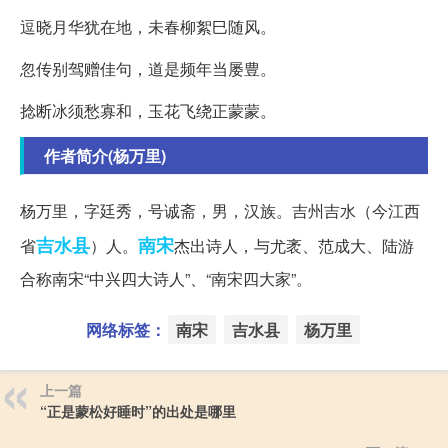
逗晓月华犹在地，未春柳絮巳随风。
忽传别驾赠佳句，道是频年当屡豊。
捻断冰须愁寡和，玉花飞绕正蒙蒙。
作者简介(杨万里)
杨万里，字廷秀，号诚斋，男，汉族。吉州吉水（今江西
吉水县
南宋
省
）人。
杰出诗人，与尤袤、范成大、陆游
合称南宋“中兴四大诗人”、“南宋四大家”。
网络标签：
南宋
吉水县
杨万里
上一篇
“正是蒙松好睡时”的出处是哪里