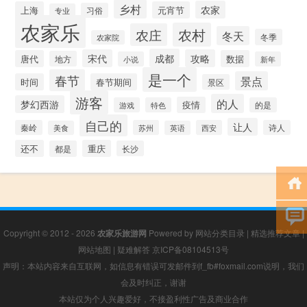
乡村
农家
上海
元宵节
习俗
专业
农家乐
农村
农庄
冬天
冬季
农家院
成都
宋代
攻略
唐代
数据
地方
小说
新年
是一个
春节
景点
时间
春节期间
景区
游客
的人
梦幻西游
疫情
游戏
特色
的是
自己的
让人
秦岭
苏州
西安
诗人
美食
英语
还不
重庆
都是
长沙
Copyright © 2012 - 2026
农家乐旅游网
Powered by
网站分类目录
|
精选推荐文章
|
网站地图
|
疑难解答
京ICP备08104513号
声明：本站内容来自互联网，如信息有错误可发邮件到f_fb#foxmail.com说明，我们
会及时纠正，谢谢
本站仅为个人兴趣爱好，不接盈利性广告及商业合作