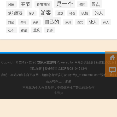
是一个
春节
景点
时间
春节期间
景区
游客
的人
梦幻西游
疫情
游戏
特色
深圳
自己的
让人
的是
秦岭
苏州
西安
诗人
美食
还不
重庆
都是
长沙
Copyright © 2012 - 2026
农家乐旅游网
Powered by
网站分类目录
|
精选推荐文章
|
网站地图
|
疑难解答
京ICP备08104513号
声明：本站内容来自互联网，如信息有错误可发邮件到f_fb#foxmail.com说明，我们
会及时纠正，谢谢
本站仅为个人兴趣爱好，不接盈利性广告及商业合作
小男孩