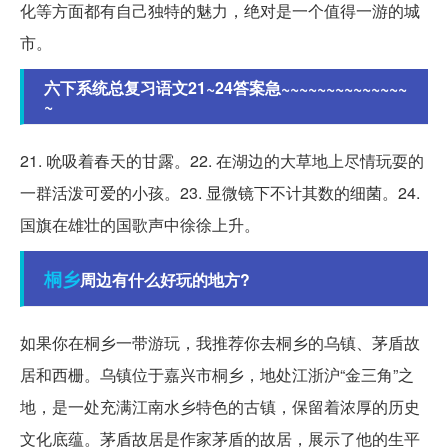
化等方面都有自己独特的魅力，绝对是一个值得一游的城
市。
六下系统总复习语文21~24答案急~~~~~~~~~~~~~~
~
21. 吮吸着春天的甘露。22. 在湖边的大草地上尽情玩耍的
一群活泼可爱的小孩。23. 显微镜下不计其数的细菌。24.
国旗在雄壮的国歌声中徐徐上升。
桐乡
周边有什么好玩的地方?
如果你在桐乡一带游玩，我推荐你去桐乡的乌镇、茅盾故
居和西栅。乌镇位于嘉兴市桐乡，地处江浙沪“金三角”之
地，是一处充满江南水乡特色的古镇，保留着浓厚的历史
文化底蕴。茅盾故居是作家茅盾的故居，展示了他的生平