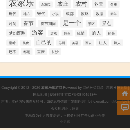
农家乐
农村
农庄
冬天
冬季
农家院
成都
宋代
攻略
唐代
数据
地方
小说
新年
是一个
春节
景点
时间
春节期间
景区
游客
的人
梦幻西游
疫情
游戏
特色
的是
自己的
让人
秦岭
苏州
西安
诗人
美食
英语
还不
重庆
都是
长沙
Copyright © 2012 - 2026
农家乐旅游网
Powered by
网站分类目录
|
精选推荐文章
|
网站地图
|
疑难解答
京ICP备08104513号
声明：本站内容来自互联网，如信息有错误可发邮件到f_fb#foxmail.com说明，我们
会及时纠正，谢谢
本站仅为个人兴趣爱好，不接盈利性广告及商业合作
小男孩