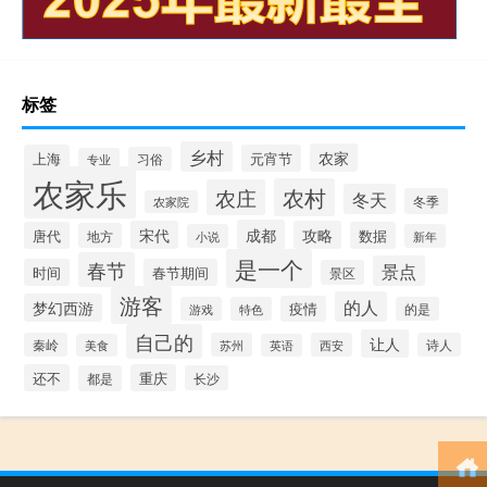
标签
乡村
农家
上海
元宵节
习俗
专业
农家乐
农村
农庄
冬天
冬季
农家院
成都
宋代
攻略
唐代
数据
地方
小说
新年
是一个
春节
景点
时间
春节期间
景区
游客
的人
梦幻西游
疫情
游戏
特色
的是
自己的
让人
秦岭
苏州
西安
诗人
美食
英语
还不
重庆
都是
长沙