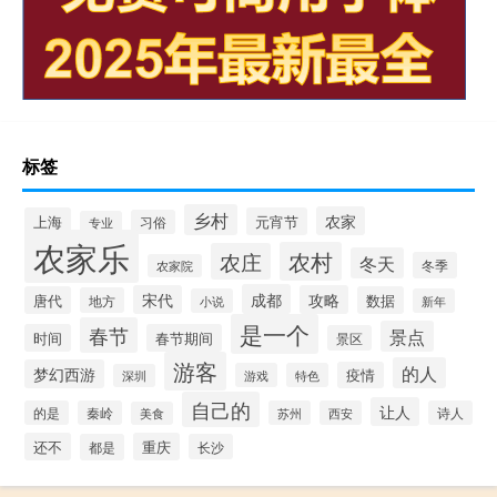
标签
乡村
农家
上海
元宵节
习俗
专业
农家乐
农村
农庄
冬天
冬季
农家院
成都
宋代
攻略
唐代
数据
地方
小说
新年
是一个
春节
景点
时间
春节期间
景区
游客
的人
梦幻西游
疫情
游戏
特色
深圳
自己的
让人
的是
秦岭
苏州
西安
诗人
美食
还不
重庆
都是
长沙