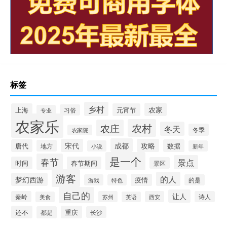
标签
乡村
农家
上海
元宵节
习俗
专业
农家乐
农村
农庄
冬天
冬季
农家院
成都
宋代
攻略
唐代
数据
地方
小说
新年
是一个
春节
景点
时间
春节期间
景区
游客
的人
梦幻西游
疫情
游戏
特色
的是
自己的
让人
秦岭
苏州
西安
诗人
美食
英语
还不
重庆
都是
长沙