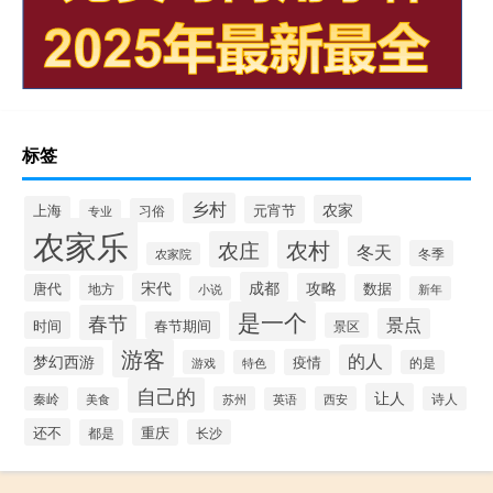
标签
乡村
农家
上海
元宵节
习俗
专业
农家乐
农村
农庄
冬天
冬季
农家院
成都
宋代
攻略
唐代
数据
地方
小说
新年
是一个
春节
景点
时间
春节期间
景区
游客
的人
梦幻西游
疫情
游戏
特色
的是
自己的
让人
秦岭
苏州
西安
诗人
美食
英语
还不
重庆
都是
长沙