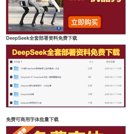
DeepSeek全套部署资料免费下载
免费可商用字体批量下载