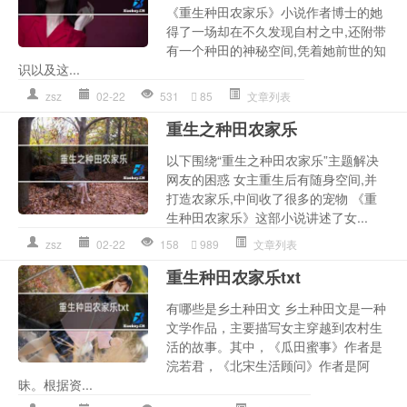
《重生种田农家乐》小说作者博士的她
得了一场却在不久发现自村之中,还附带
有一个种田的神秘空间,凭着她前世的知
识以及这...
zsz
02-22
531
85
文章列表
重生之种田农家乐
以下围绕“重生之种田农家乐”主题解决
网友的困惑 女主重生后有随身空间,并
打造农家乐,中间收了很多的宠物 《重
生种田农家乐》这部小说讲述了女...
zsz
02-22
158
989
文章列表
重生种田农家乐txt
有哪些是乡土种田文 乡土种田文是一种
文学作品，主要描写女主穿越到农村生
活的故事。其中，《瓜田蜜事》作者是
浣若君，《北宋生活顾问》作者是阿
昧。根据资...