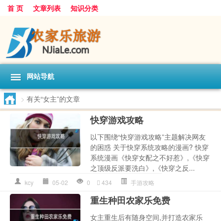
首 页
文章列表
知识分类
网站导航
>
有关“女主”的文章
快穿游戏攻略
以下围绕“快穿游戏攻略”主题解决网友
的困惑 关于快穿系统攻略的漫画? 快穿
系统漫画《快穿女配之不好惹》,《快穿
之顶级反派要洗白》,《快穿之反...
kcy
05-02
0
434
手游攻略
重生种田农家乐免费
女主重生后有随身空间,并打造农家乐