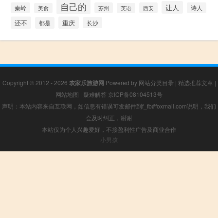
自己的
让人
秦岭
苏州
西安
诗人
美食
英语
还不
重庆
都是
长沙
Copyright © 2012 - 2026
农家乐旅游网
Powered by
网站分类目录
|
精选推荐文章
|
网站地图
|
疑难解答
京ICP备08104513号
声明：本站内容来自互联网，如信息有错误可发邮件到f_fb#foxmail.com说明，我们
会及时纠正，谢谢
本站仅为个人兴趣爱好，不接盈利性广告及商业合作
小男孩