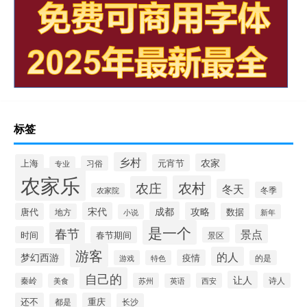
标签
乡村
农家
上海
元宵节
习俗
专业
农家乐
农村
农庄
冬天
冬季
农家院
成都
宋代
攻略
唐代
数据
地方
小说
新年
是一个
春节
景点
时间
春节期间
景区
游客
的人
梦幻西游
疫情
游戏
特色
的是
自己的
让人
秦岭
苏州
西安
诗人
美食
英语
还不
重庆
都是
长沙