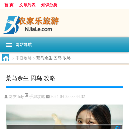
首 页
文章列表
知识分类
网站导航
>
手游攻略
>
荒岛余生 囚鸟 攻略
荒岛余生 囚鸟 攻略
手游攻略
网友:
hdy
2024-04-28 00:44:32