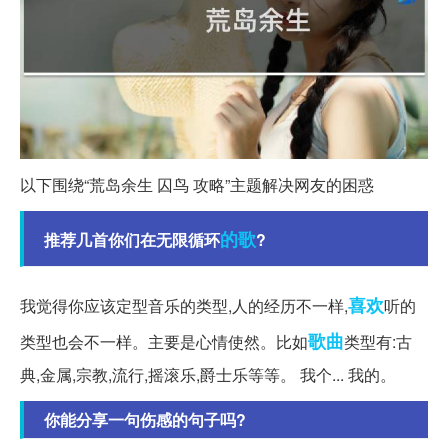
以下围绕“荒岛余生 囚鸟 攻略”主题解决网友的困惑
的歌
推荐几首你们在无限循环
?
喜欢
我觉得你应该定型音乐的类型,人的经历不一样,
听的
歌曲
类型也会不一样。主要是心情使然。比如
类型有:古
典,金属,宗教,流行,摇滚乐,爵士乐等等。 我个... 我的。
你能分享一句伤感的句子吗?