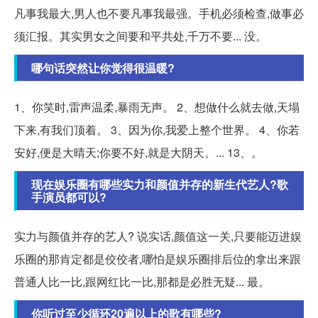
凡事我最大,男人也不要凡事我最强。手机必须检查,做事必
须汇报。其实男女之间要和平共处,千万不要... 没。
哪句话突然让你觉得很温暖?
1、你笑时,雷声温柔,暴雨无声。 2、想做什么就去做,天塌
下来,有我们顶着。 3、因为你,我爱上整个世界。 4、你若
安好,便是大晴天;你要不好,就是大阴天。... 13、。
现在娱乐圈有哪些实力和颜值并存的新生代艺人?歌
手演员都可以?
实力与颜值并存的艺人? 说实话,颜值这一关,只要能迈进娱
乐圈的那肯定都是佼佼者,哪怕是娱乐圈排后位的拿出来跟
普通人比一比,跟网红比一比,那都是必胜无疑... 最。
你听过至少循环20遍以上的歌有哪些?