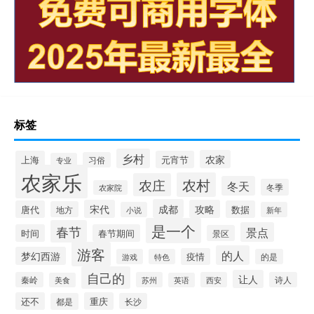
标签
乡村
农家
上海
元宵节
习俗
专业
农家乐
农村
农庄
冬天
冬季
农家院
成都
宋代
攻略
唐代
数据
地方
小说
新年
是一个
春节
景点
时间
春节期间
景区
游客
的人
梦幻西游
疫情
游戏
特色
的是
自己的
让人
秦岭
苏州
西安
诗人
美食
英语
还不
重庆
都是
长沙