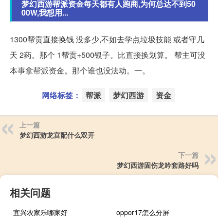
梦幻西游帮派资金每天都有人跑商,为何总达不到50
00W,我想用...
1300帮贡直接换钱 没多少,不如去学点垃圾技能 或者守几
天 2药。那个 1帮贡+500银子。比直接换划算。 帮主可没
本事拿帮派资金。那个谁也没法动。一。
网络标签：
帮派
梦幻西游
资金
上一篇
梦幻西游龙宫配什么双开
下一篇
梦幻西游固伤龙吟套路好吗
相关问题
宜兴农家乐哪家好
oppor17怎么分屏