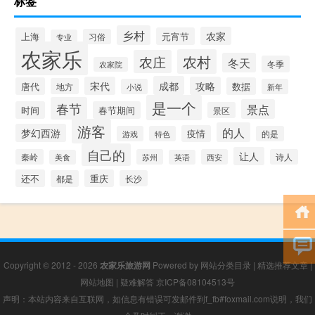
标签
乡村
农家
上海
元宵节
习俗
专业
农家乐
农村
农庄
冬天
冬季
农家院
成都
宋代
攻略
唐代
数据
地方
小说
新年
是一个
春节
景点
时间
春节期间
景区
游客
的人
梦幻西游
疫情
游戏
特色
的是
自己的
让人
秦岭
苏州
西安
诗人
美食
英语
还不
重庆
都是
长沙
Copyright © 2012 - 2026
农家乐旅游网
Powered by
网站分类目录
|
精选推荐文章
|
网站地图
|
疑难解答
京ICP备08104513号
声明：本站内容来自互联网，如信息有错误可发邮件到f_fb#foxmail.com说明，我们