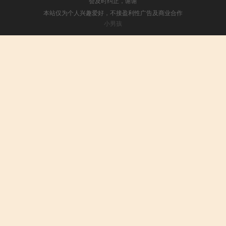
会及时纠正，谢谢
本站仅为个人兴趣爱好，不接盈利性广告及商业合作
小男孩