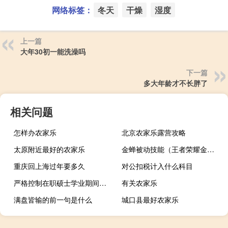
网络标签：
冬天
干燥
湿度
上一篇
大年30初一能洗澡吗
下一篇
多大年龄才不长胖了
相关问题
怎样办农家乐
北京农家乐露营攻略
太原附近最好的农家乐
金蝉被动技能（王者荣耀金蝉被动技能是什么 快吧手游）
重庆回上海过年要多久
对公扣税计入什么科目
严格控制在职硕士学业期间的作息时间
有关农家乐
满盘皆输的前一句是什么
城口县最好农家乐