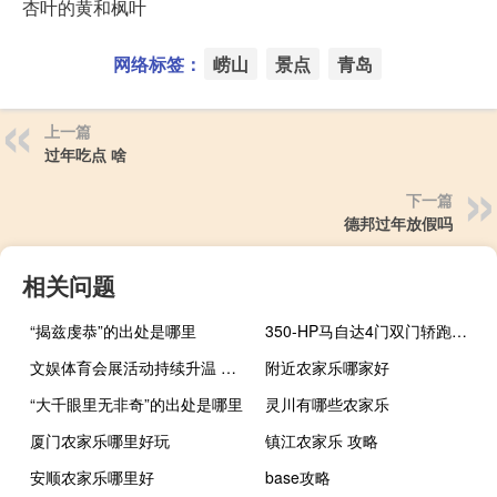
杏叶的黄和枫叶
网络标签：
崂山
景点
青岛
上一篇
过年吃点 啥
下一篇
德邦过年放假吗
相关问题
“揭兹虔恭”的出处是哪里
350-HP马自达4门双门轿跑车即将推出2022款
文娱体育会展活动持续升温 激发巨大消费潜力
附近农家乐哪家好
“大千眼里无非奇”的出处是哪里
灵川有哪些农家乐
厦门农家乐哪里好玩
镇江农家乐 攻略
安顺农家乐哪里好
base攻略