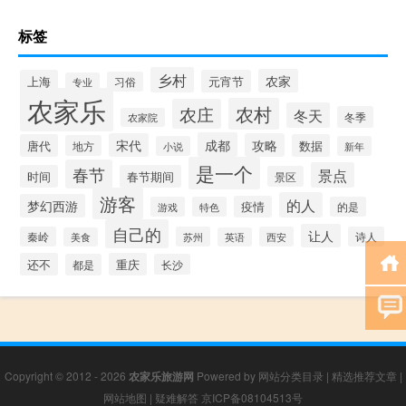
标签
乡村
农家
上海
元宵节
习俗
专业
农家乐
农村
农庄
冬天
冬季
农家院
成都
宋代
攻略
唐代
数据
地方
小说
新年
是一个
春节
景点
时间
春节期间
景区
游客
的人
梦幻西游
疫情
游戏
特色
的是
自己的
让人
秦岭
苏州
西安
诗人
美食
英语
还不
重庆
都是
长沙
Copyright © 2012 - 2026
农家乐旅游网
Powered by
网站分类目录
|
精选推荐文章
|
网站地图
|
疑难解答
京ICP备08104513号