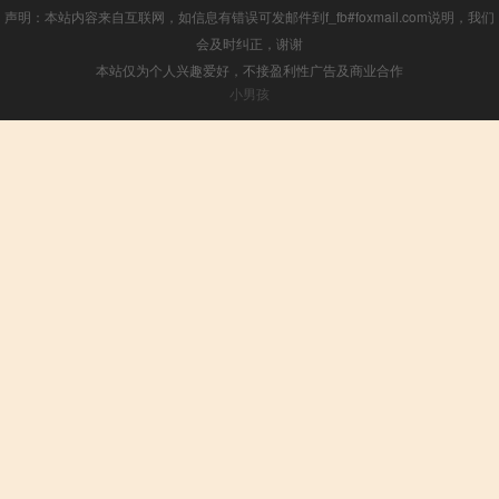
声明：本站内容来自互联网，如信息有错误可发邮件到f_fb#foxmail.com说明，我们
会及时纠正，谢谢
本站仅为个人兴趣爱好，不接盈利性广告及商业合作
小男孩