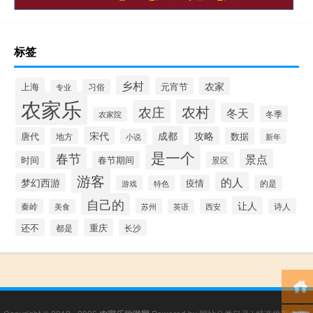
标签
乡村
农家
上海
元宵节
习俗
专业
农家乐
农村
农庄
冬天
冬季
农家院
成都
宋代
攻略
唐代
数据
地方
小说
新年
是一个
春节
景点
时间
春节期间
景区
游客
的人
梦幻西游
疫情
游戏
特色
的是
自己的
让人
秦岭
苏州
西安
诗人
美食
英语
还不
重庆
都是
长沙