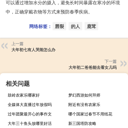
可以通过增加水分的摄入，避免长时间暴露在寒冷的环境
中，正确穿戴衣物等方式来预防春季疾病。
网络标签：
唇裂
的人
鹿茸
上一篇
大年初七有人哭闹怎么办
下一篇
大年初二爸爸能去看女儿吗
相关问题
鼓岭农家乐哪家好
梦幻西游如何拜师
全媒体大直播过年放假吗
附近有没有农家乐
过年团聚最开心的事作文
哪个国家过春节不用纸花
大年三十鱼头放哪里好活
新三国塔防攻略