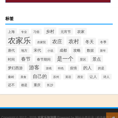
标签
乡村
农家
上海
元宵节
习俗
专业
农家乐
农村
农庄
冬天
冬季
农家院
成都
宋代
攻略
唐代
数据
地方
小说
新年
是一个
春节
景点
时间
春节期间
景区
游客
的人
梦幻西游
疫情
游戏
特色
的是
自己的
让人
秦岭
苏州
西安
诗人
美食
英语
还不
重庆
都是
长沙
Copyright © 2012 - 2026
农家乐旅游网
Powered by
网站分类目录
|
精选推荐文章
|