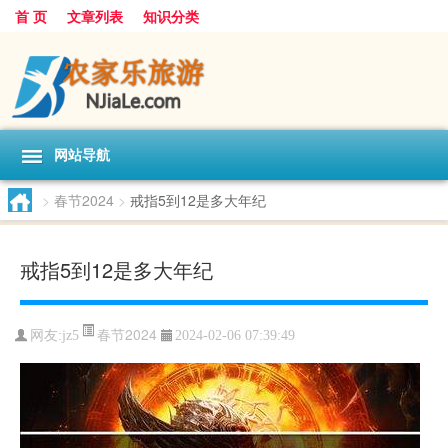
首 页
文章列表
知识分类
网站导航
>
春节2024
>
戒指5到12是多大年纪
戒指5到12是多大年纪
春节2024
网友:
jz5
2024-02-06 07:39:49