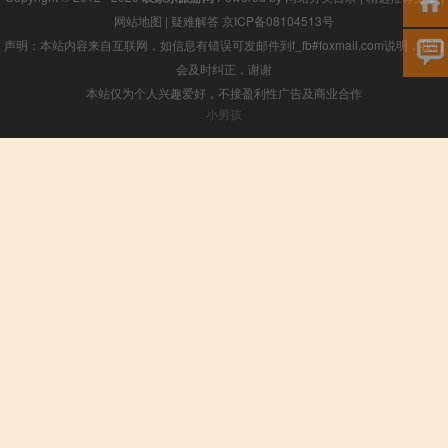
网站地图
|
疑难解答
京ICP备08104513号
声明：本站内容来自互联网，如信息有错误可发邮件到f_fb#foxmail.com说明，我们
会及时纠正，谢谢
本站仅为个人兴趣爱好，不接盈利性广告及商业合作
小男孩