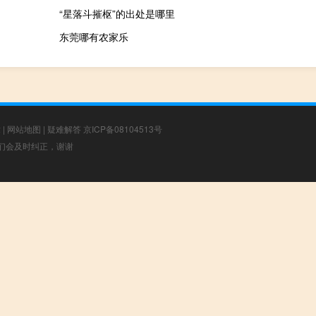
“星落斗摧枢”的出处是哪里
东莞哪有农家乐
章
|
网站地图
|
疑难解答
京ICP备08104513号
，我们会及时纠正，谢谢