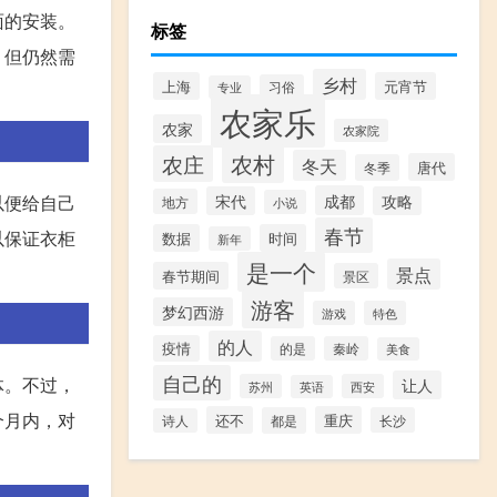
面的安装。
标签
，但仍然需
乡村
上海
元宵节
习俗
专业
农家乐
农家
农家院
农村
农庄
冬天
唐代
冬季
成都
宋代
攻略
以便给自己
地方
小说
春节
以保证衣柜
数据
时间
新年
是一个
景点
春节期间
景区
游客
梦幻西游
游戏
特色
的人
疫情
的是
秦岭
美食
自己的
体。不过，
让人
苏州
西安
英语
个月内，对
还不
重庆
都是
长沙
诗人